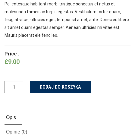
Pellentesque habitant morbi tristique senectus et netus et
malesuada fames ac turpis egestas. Vestibulum tortor quam,
feugiat vitae, ultricies eget, tempor sit amet, ante. Donec eu libero
sit amet quam egestas semper. Aenean ultricies mi vitae est.
Mauris placerat eleifend leo.
Price :
£
9.00
ilość
DODAJ DO KOSZYKA
Woo
Album
#4
Opis
Opinie (0)