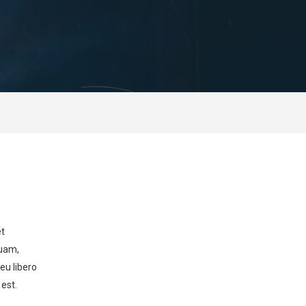
et
quam,
 eu libero
est.