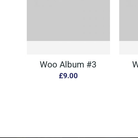
Woo Album #3
W
£
9.00