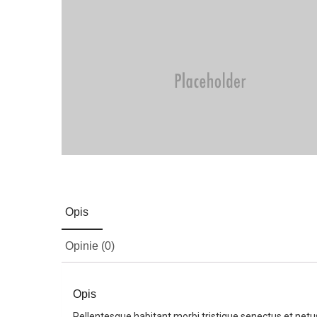
Opis
Opinie (0)
Opis
Pellentesque habitant morbi tristique senectus et net