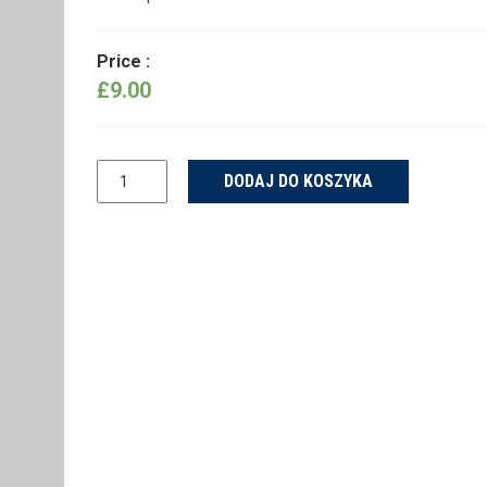
Price :
£
9.00
ilość
DODAJ DO KOSZYKA
Woo
Album
#1