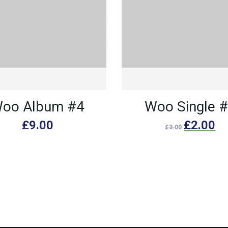
oo Album #4
Woo Single 
£
9.00
£
2.00
£
3.00