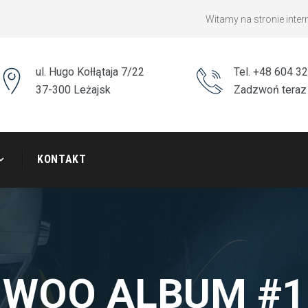
Witamy na stronie int
ul. Hugo Kołłątaja 7/22
Tel. +48 604 3
37-300 Leżajsk
Zadzwoń teraz
KONTAKT
WOO ALBUM #1